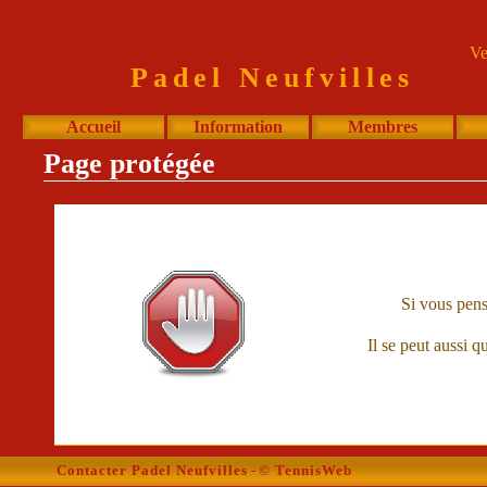
Ve
Padel Neufvilles
Accueil
Information
Membres
Page protégée
Vous
Si vous pens
Il se peut aussi q
Contacter Padel Neufvilles
-
© TennisWeb